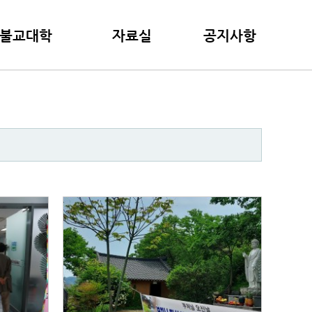
불교대학
자료실
공지사항
교대학 안내
포토갤러리
공지사항
 강좌
지난 강의자료
토론광장
영상강의)
일공스님 출판도서
일공스님 블로그
일공스님 페이스북