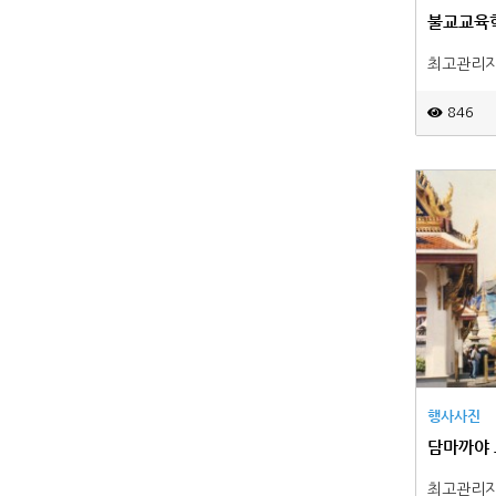
불교교육
최고관리
846
행사사진
담마까야
최고관리