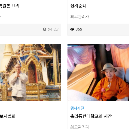
학원론 표지
성지순례
자
최고관리자
04-23
869
행사사진
 보시법회
출라롱컨대학교의 시간
자
최고관리자