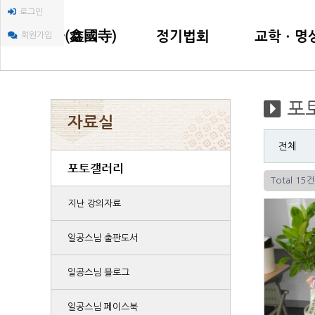
로그인
금국사(鑫國寺)
정기법회
교학ㆍ명
회원가입
금국사(鑫國寺) 소개
인등재일법회
한국불교교육
포
금국사(鑫國寺) 창건 이야기
지장재일법회
한국담마까야
자료실
주지(住持)스님 인사말씀
명상선원법회
자비명상센터
전체
주지(住持)스님 행장소개
年ㆍ月中행사
불교평론(佛敎
포토갤러리
신도회 조직
Total 15건
찾아오시는 길
지난 강의자료
일공스님 출판도서
일공스님 블로그
일공스님 페이스북