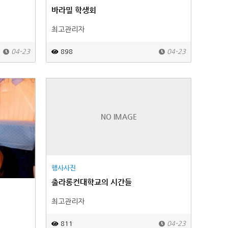
바라밀 학생회
최고관리자
04-23
898
04-23
NO IMAGE
행사사진
출라롱컨대학교의 시간들
최고관리자
811
04-23