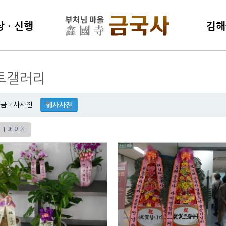
상ㆍ신행
김해
학연구소
김해불
토갤러리
명상센터
동영상
특강(
행사사진
금국사사진
評論)
1 페이지