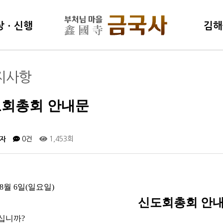
상ㆍ신행
김해
학연구소
김해불
지사항
명상센터
동영상
특강(
회총회 안내문
評論)
자
0건
1,453회
 8월 6일(일요일)
신도회총회 안
십니까?