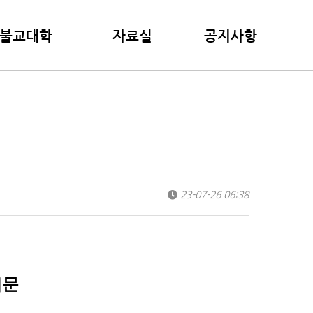
불교대학
자료실
공지사항
교대학 안내
포토갤러리
공지사항
 강좌
지난 강의자료
토론광장
영상강의)
일공스님 출판도서
일공스님 블로그
일공스님 페이스북
23-07-26 06:38
내문