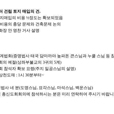
 건립 토지 매입의 건.
토지매입의 비용 ½정도는 확보되었음
 비용의 충당 문제와 건축문제 논의
장 안 영찬 거사 설명
수계법회
(증명법사 태국 담마까야 높파돈 큰스님과 누쿨 스님 등 참
회의 예절
(상좌부불교의 3귀의 5계)
회 참석자 확보 요령
(주지 일공스님의 설명)
천도재 : 1시 30분부터~
청법사 네 분
(도명스님, 묘각스님, 마석스님, 백운스님)
일 총신도회회의에 참석하시는 분은 미리 연락하여 주시기 바랍니