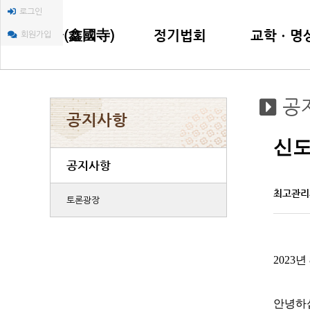
로그인
금국사(鑫國寺)
정기법회
교학ㆍ명
회원가입
금국사(鑫國寺) 소개
인등재일법회
한국불교교육
공
금국사(鑫國寺) 창건 이야기
지장재일법회
한국담마까야
공지사항
주지(住持)스님 인사말씀
명상선원법회
자비명상센터
신도
주지(住持)스님 행장소개
年ㆍ月中행사
불교평론(佛敎
공지사항
신도회 조직
찾아오시는 길
최고관리
토론광장
2023년
안녕하