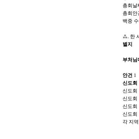
총회날짜 
총회안
백중 수
⁂. 한
별지
부처님
안건
1
신도회 
신도회 
신도회 
신도회 
신도회 
각 지역