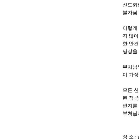
신도회
불자님 
이렇게 
지 않아
한 안
명상을 
부처님의
이 가장
모든 신
된 점 
편지를
부처님
장 소 