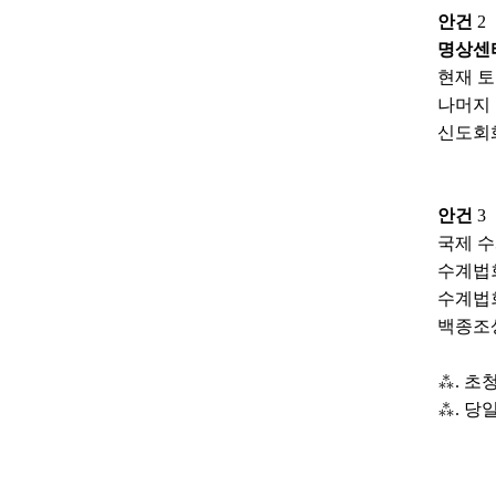
안건
2
명상센터
현재 
나머지
신도회화
안건
3
국제 
수계법
수계법
백종조상
⁂. 초
⁂. 당