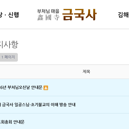
상ㆍ신행
김해
학연구소
김해불
지사항
명상센터
동영상
특강(
1 페이지
評論)
제목
26년 부처님오신날 안내문
 금국사 일공스님-초기불교의 이해 방송 안내
도회총회 안내문