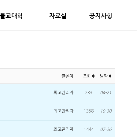
불교대학
자료실
공지사항
교대학 안내
포토갤러리
공지사항
 강좌
지난 강의자료
토론광장
영상강의)
일공스님 출판도서
일공스님 블로그
일공스님 페이스북
글쓴이
조회
날짜
최고관리자
233
04-21
최고관리자
1358
10-30
최고관리자
1444
07-26