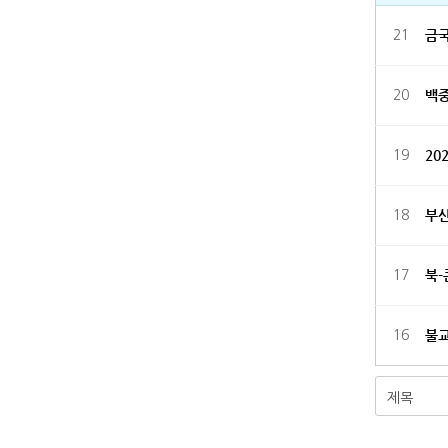
금국
21
백
20
20
19
부산
18
북-
17
불교
16