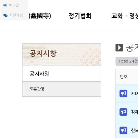
로그인
금국사(鑫國寺)
정기법회
교학ㆍ명
회원가입
금국사(鑫國寺) 소개
인등재일법회
한국불교교육
공
금국사(鑫國寺) 창건 이야기
지장재일법회
한국담마까야
공지사항
주지(住持)스님 인사말씀
명상선원법회
자비명상센터
Total 24건
주지(住持)스님 행장소개
年ㆍ月中행사
불교평론(佛敎
공지사항
신도회 조직
번호
찾아오시는 길
토론광장
20
김해
신